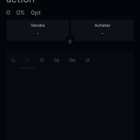
0
0%
0pt
Vendre
Acheter
-
-
0
1J
3J
1S
1M
3M
1A