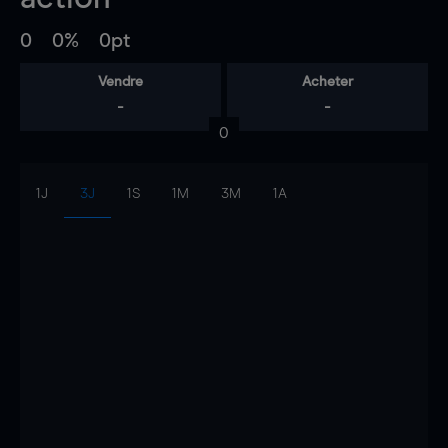
0
0%
0pt
Vendre
Acheter
-
-
0
1J
3J
1S
1M
3M
1A