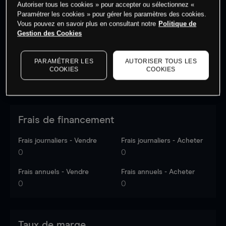
Autoriser tous les cookies » pour accepter ou sélectionnez «
Les prix sont indicatifs.
Connectez-vous
pour voir les
Paramétrer les cookies » pour gérer les paramètres des cookies.
dernières données du marché.
Log in
to see latest
Vous pouvez en savoir plus en consultant notre
Politique de
market data
Gestion des Cookies
PARAMÉTRER LES
AUTORISER TOUS LES
COOKIES
COOKIES
Frais de financement
Frais journaliers - Vendre
Frais journaliers - Acheter
0
0
Frais annuels - Vendre
Frais annuels - Acheter
0
0
Taux de marge