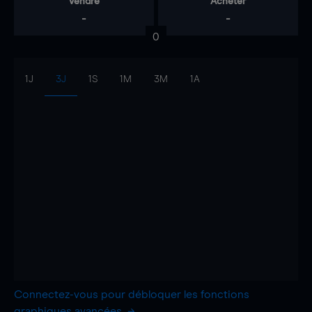
Vendre
Acheter
-
-
0
1J
3J
1S
1M
3M
1A
Connectez-vous pour débloquer les fonctions
graphiques avancées