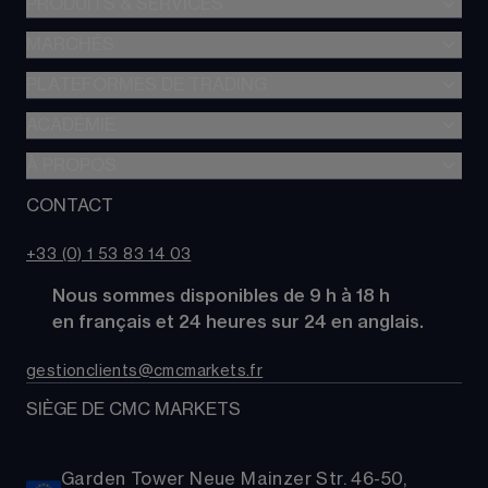
PRODUITS & SERVICES
MARCHÉS
Trading de CFD
CFD à Risque Limité
PLATEFORMES DE TRADING
Forex
Trading d’options
Indices
ACADÉMIE
CMC Next Generation
Comparez des comptes
Actions
Application mobile CMC
À PROPOS
Académie
Coûts
Matières Premières
TradingView
Glossaire
CONTACT
À propos de CMC Markets
Alpha
Obligations
MetaTrader 4 (MT4)
Actualités
Nous contacter
CMC Pro
ETFs
+33 (0) 1 53 83 14 03
Nos analystes de marché
FAQs
Cryptomonnaies
      Nous sommes disponibles de 9 h à 18 h
Support
Paniers d'Actions
      en français et 24 heures sur 24 en anglais.
Relations publiques
gestionclients@cmcmarkets.fr
SIÈGE DE CMC MARKETS
Garden Tower Neue Mainzer Str. 46-50,