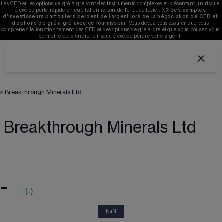
Les CFD et les options de gré à gré sont des instruments complexes et présentent un risque 
élevé de perte rapide en capital en raison de l’effet de levier. 
XX
des comptes 
d’investisseurs particuliers perdent de l’argent lors de la négociation de CFD et 
d’options de gré à gré avec ce fournisseur. 
V
ous devez vous assurer que vous 
comprenez le fonctionnement des CFD et des options de gré à gré et que vous pouvez vous 
permettre de prendre le risque élevé de perdre votre argent. 
>
Breakthrough Minerals Ltd
Breakthrough Minerals Ltd
-
-
(
-
)
NaN