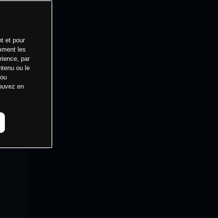
t et pour
mment les
rience, par
ntenu ou le
 ou
pouvez en