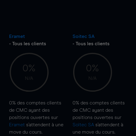
Eramet
Soitec SA
- Tous les clients
- Tous les clients
0%
0%
N/A
N/A
0%
des comptes clients
0%
des comptes clients
de CMC ayant des
de CMC ayant des
positions ouvertes sur
positions ouvertes sur
Eramet
s'attendent à une
Soitec SA
s'attendent à
move
du cours.
une
move
du cours.