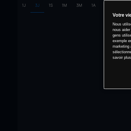
1J
3J
1S
1M
3M
1A
intervalle:
10 
Votre vi
Nous utili
nous aider
gens utilis
exemple en
marketing 
sélectionn
savoir plu