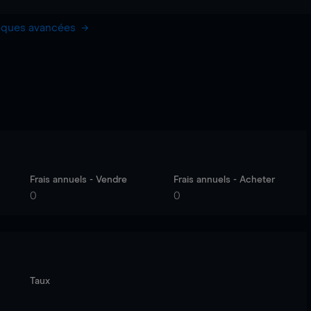
hiques avancées
Frais annuels - Vendre
Frais annuels - Acheter
0
0
Taux