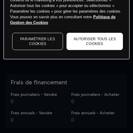
Autoriser tous les cookies » pour accepter ou sélectionnez «
Paramétrer les cookies » pour gérer les paramètres des cookies.
Vous pouvez en savoir plus en consultant notre
Politique de
Les prix sont indicatifs.
Connectez-vous
pour voir les
Gestion des Cookies
dernières données du marché.
Log in
to see latest
market data
PARAMÉTRER LES
AUTORISER TOUS LES
COOKIES
COOKIES
Frais de financement
Frais journaliers - Vendre
Frais journaliers - Acheter
0
0
Frais annuels - Vendre
Frais annuels - Acheter
0
0