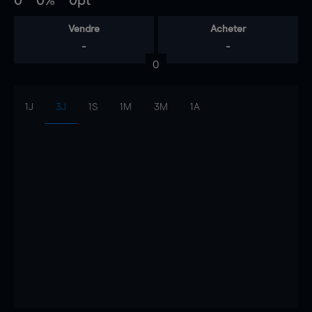
0
0%
0pt
Vendre
Acheter
-
-
0
1J
3J
1S
1M
3M
1A