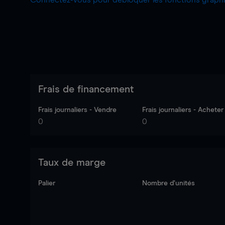
Connectez-vous pour débloquer les fonctions grap
Frais de financement
Frais journaliers - Vendre
Frais journaliers - Acheter
0
0
Taux de marge
Palier
Nombre d’unités