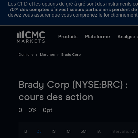
Les CFD et les options de gré à gré sont des instruments com
70% des comptes d’investisseurs particuliers perdent de l
devez vous assurer que vous comprenez le fonctionnement d
Produits
Plateforme
Analyse 
Domicile
Marchés
Brady Corp
Brady Corp (NYSE:BRC) :
cours des action
0
0%
0pt
1J
3J
1S
1M
3M
1A
intervalle:
10 