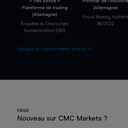
« Très bonne »
Pionnier de l'industri
Plateforme de trading
(Allemagne)
(Allemagne)
Focus Money, numér
Enquête du Deutsches
36/2022
Kundeninstitut (DKI)
Essayez un compte démo gratuit
FAQS
Nouveau sur CMC Markets ?