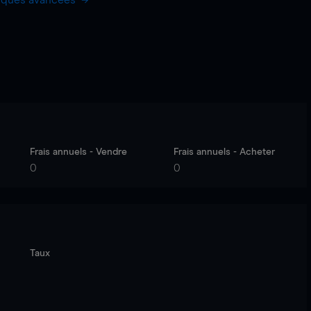
hiques avancées
Frais annuels - Vendre
Frais annuels - Acheter
0
0
Taux