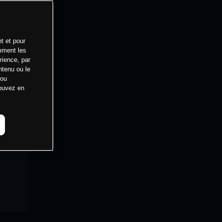
t et pour
mment les
rience, par
ntenu ou le
 ou
pouvez en