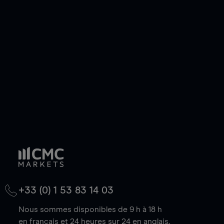
ou courte et ouvrir une position sur l'instrument
de votre choix, que le prix soit en hausse ou en
baisse.
+33 (0) 1 53 83 14 03
Nous sommes disponibles de 9 h à 18 h
en français et 24 heures sur 24 en anglais.