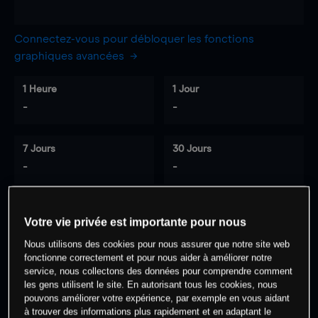
Connectez-vous pour débloquer les fonctions
graphiques avancées
1 Heure
1 Jour
-
-
7 Jours
30 Jours
-
-
Votre vie privée est importante pour nous
0
% des clients ont une position à
sur
Nous utilisons des cookies pour nous assurer que notre site web
cet actif
fonctionne correctement et pour nous aider à améliorer notre
service, nous collectons des données pour comprendre comment
les gens utilisent le site. En autorisant tous les cookies, nous
Commencez à trader
pouvons améliorer votre expérience, par exemple en vous aidant
à trouver des informations plus rapidement et en adaptant le