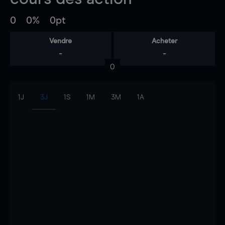
0
0%
0pt
Vendre
Acheter
-
-
0
1J
3J
1S
1M
3M
1A