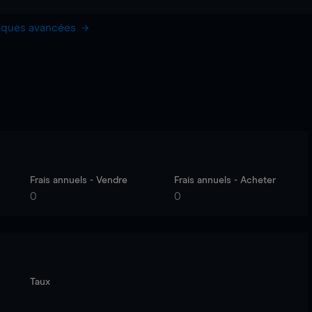
hiques avancées
Frais annuels - Vendre
Frais annuels - Acheter
0
0
Taux