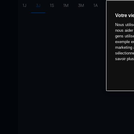
1J
3J
1S
1M
3M
1A
intervalle:
10 
Votre vi
Nous utili
nous aider
gens utilis
exemple en
marketing 
sélectionn
savoir plu