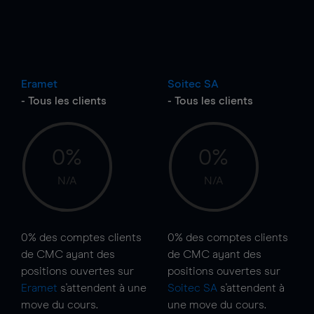
Eramet
Soitec SA
- Tous les clients
- Tous les clients
0%
0%
N/A
N/A
0%
des comptes clients
0%
des comptes clients
de CMC ayant des
de CMC ayant des
positions ouvertes sur
positions ouvertes sur
Eramet
s'attendent à une
Soitec SA
s'attendent à
move
du cours.
une
move
du cours.