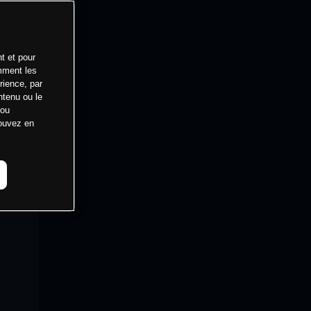
t et pour
mment les
rience, par
ntenu ou le
 ou
pouvez en