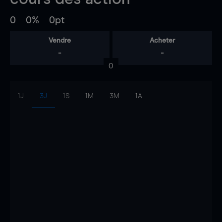
0
0%
0pt
Vendre
Acheter
-
-
0
1J
3J
1S
1M
3M
1A