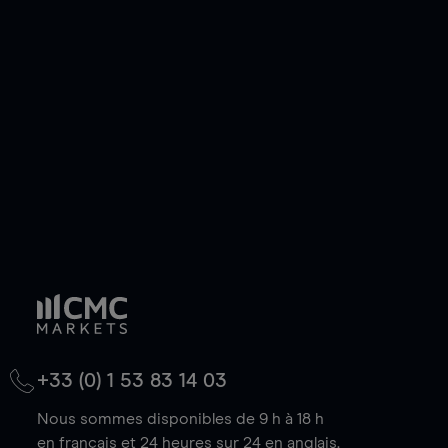
ou courte et ouvrir une position sur l'instrument
de votre choix, que le prix soit en hausse ou en
baisse.
+33 (0) 1 53 83 14 03
Nous sommes disponibles de 9 h à 18 h
en français et 24 heures sur 24 en anglais.