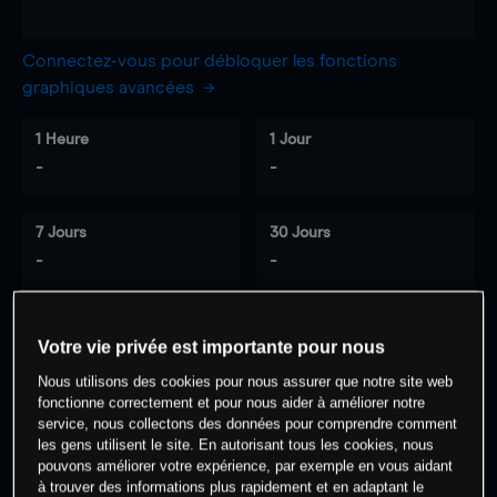
Connectez-vous pour débloquer les fonctions
graphiques avancées
1 Heure
1 Jour
-
-
7 Jours
30 Jours
-
-
Votre vie privée est importante pour nous
0
% des clients ont une position à
sur
Nous utilisons des cookies pour nous assurer que notre site web
cet actif
fonctionne correctement et pour nous aider à améliorer notre
service, nous collectons des données pour comprendre comment
les gens utilisent le site. En autorisant tous les cookies, nous
Commencez à trader
pouvons améliorer votre expérience, par exemple en vous aidant
à trouver des informations plus rapidement et en adaptant le