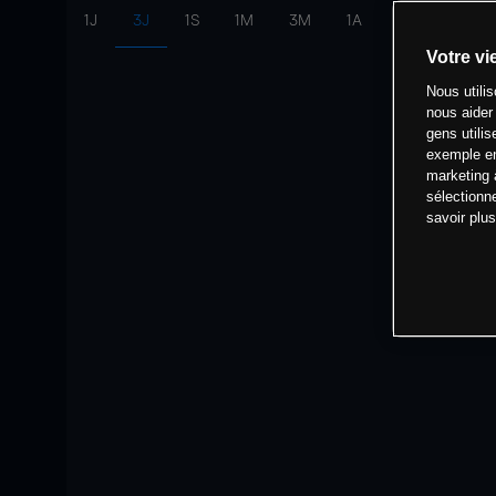
1J
3J
1S
1M
3M
1A
intervalle:
10 
Votre vi
Nous utili
nous aider
gens utilis
exemple en
marketing 
sélectionn
savoir plu