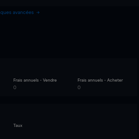
hiques avancées
Frais annuels - Vendre
Frais annuels - Acheter
0
0
Taux