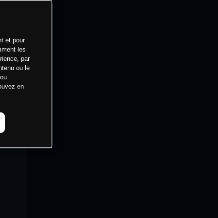
t et pour
mment les
rience, par
ntenu ou le
 ou
pouvez en