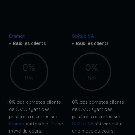
Eramet
Soitec SA
- Tous les clients
- Tous les clients
0%
0%
N/A
N/A
0%
des comptes clients
0%
des comptes clients
de CMC ayant des
de CMC ayant des
positions ouvertes sur
positions ouvertes sur
Eramet
s'attendent à une
Soitec SA
s'attendent à
move
du cours.
une
move
du cours.