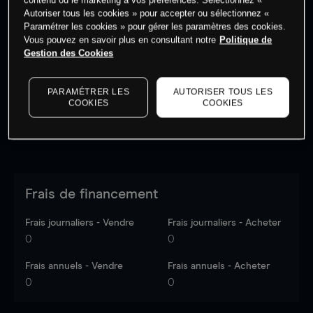
Autoriser tous les cookies » pour accepter ou sélectionnez «
Paramétrer les cookies » pour gérer les paramètres des cookies.
Vous pouvez en savoir plus en consultant notre
Politique de
Les prix sont indicatifs.
Connectez-vous
pour voir les
Gestion des Cookies
dernières données du marché.
Log in
to see latest
market data
PARAMÉTRER LES
AUTORISER TOUS LES
COOKIES
COOKIES
Frais de financement
Frais journaliers - Vendre
Frais journaliers - Acheter
0
0
Frais annuels - Vendre
Frais annuels - Acheter
0
0