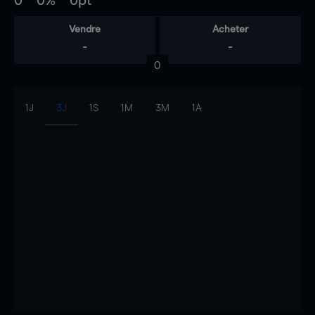
0
0%
0pt
Vendre
Acheter
-
-
0
1J
3J
1S
1M
3M
1A