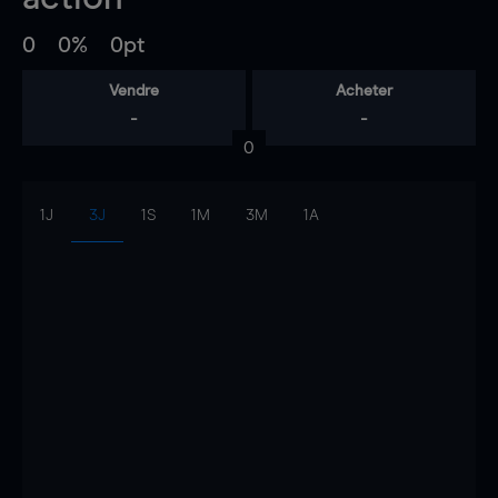
0
0%
0pt
Vendre
Acheter
-
-
0
1J
3J
1S
1M
3M
1A