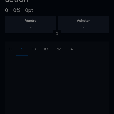
0
0%
0pt
Vendre
Acheter
-
-
0
1J
3J
1S
1M
3M
1A