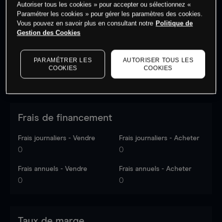
Autoriser tous les cookies » pour accepter ou sélectionnez «
Les prix sont indicatifs.
Connectez-vous
pour voir les
Paramétrer les cookies » pour gérer les paramètres des cookies.
dernières données du marché.
Log in
to see latest
Vous pouvez en savoir plus en consultant notre
Politique de
market data
Gestion des Cookies
PARAMÉTRER LES
AUTORISER TOUS LES
COOKIES
COOKIES
Frais de financement
Frais journaliers - Vendre
Frais journaliers - Acheter
0
0
Frais annuels - Vendre
Frais annuels - Acheter
0
0
Taux de marge