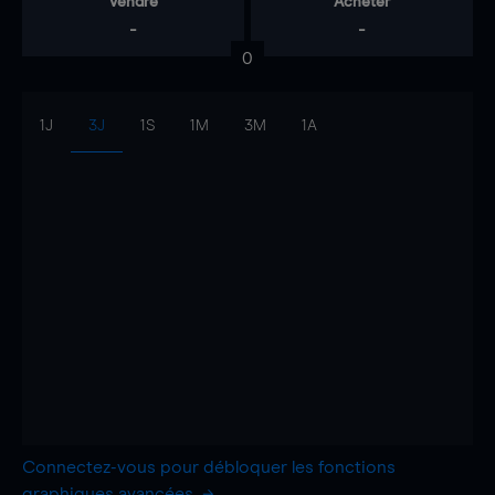
Vendre
Acheter
-
-
0
1J
3J
1S
1M
3M
1A
Connectez-vous pour débloquer les fonctions
graphiques avancées