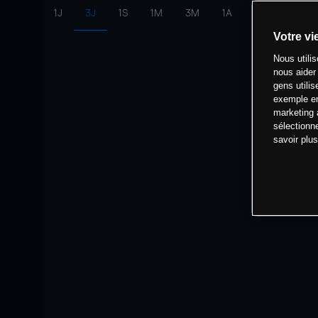
1J
3J
1S
1M
3M
1A
intervalle:
10 
Votre vi
Nous utili
nous aider
gens utilis
exemple en
marketing 
sélectionn
savoir plu