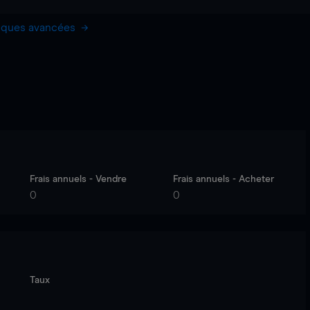
hiques avancées
Frais annuels - Vendre
Frais annuels - Acheter
0
0
Taux