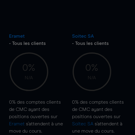
Eramet
Soitec SA
- Tous les clients
- Tous les clients
0%
0%
N/A
N/A
0%
des comptes clients
0%
des comptes clients
de CMC ayant des
de CMC ayant des
positions ouvertes sur
positions ouvertes sur
Eramet
s'attendent à une
Soitec SA
s'attendent à
move
du cours.
une
move
du cours.