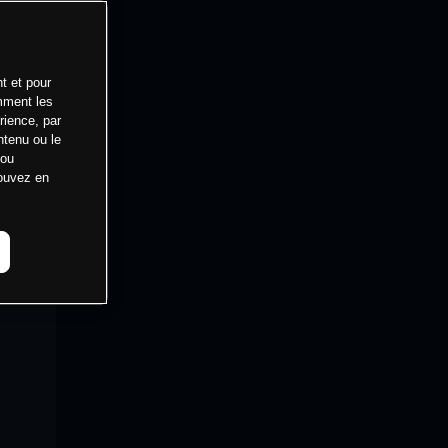
t et pour
mment les
rience, par
ntenu ou le
 ou
pouvez en