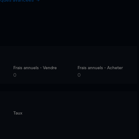
hiques avancées
Frais annuels - Vendre
Frais annuels - Acheter
0
0
Taux