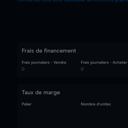
Connectez-vous pour débloquer les fonctions grap
Frais de financement
Frais journaliers - Vendre
Frais journaliers - Acheter
0
0
Taux de marge
Palier
Nombre d’unités