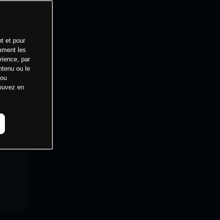
t et pour
mment les
rience, par
ntenu ou le
 ou
pouvez en