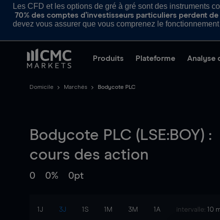
Les CFD et les options de gré à gré sont des instruments com
70% des comptes d’investisseurs particuliers perdent de l
devez vous assurer que vous comprenez le fonctionnement d
Produits
Plateforme
Analyse 
Domicile
Marchés
Bodycote PLC
Bodycote PLC (LSE:BOY) :
cours des action
0
0%
0pt
1J
3J
1S
1M
3M
1A
intervalle:
10 