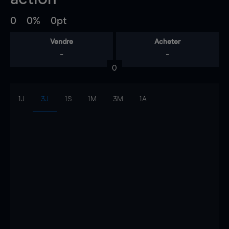
0
0%
0pt
Vendre
Acheter
-
-
0
1J
3J
1S
1M
3M
1A