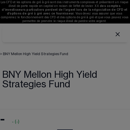
Les CFD et les options de gré à gré sont des instruments complexes et présentent un risque 
élevé de perte rapide en capital en raison de l’effet de levier. 
XX
des comptes 
d’investisseurs particuliers perdent de l’argent lors de la négociation de CFD et 
d’options de gré à gré avec ce fournisseur. 
V
ous devez vous assurer que vous 
comprenez le fonctionnement des CFD et des options de gré à gré et que vous pouvez vous 
permettre de prendre le risque élevé de perdre votre argent. 
>
BNY Mellon High Yield Strategies Fund
BNY Mellon High Yield
Strategies Fund
-
-
(
-
)