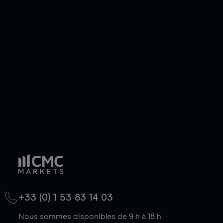
efficacement votre risque. Avec les CFD, vous
pouvez également prendre une position longue
ou courte et ouvrir une position sur l'instrument
de votre choix, que le prix soit en hausse ou en
baisse.
+33 (0) 1 53 83 14 03
Nous sommes disponibles de 9 h à 18 h