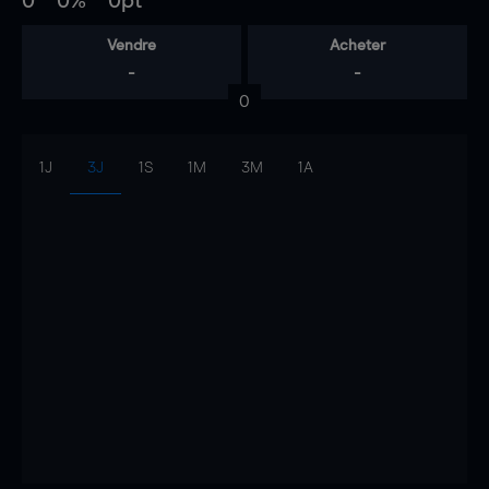
0
0%
0pt
Vendre
Acheter
-
-
0
1J
3J
1S
1M
3M
1A