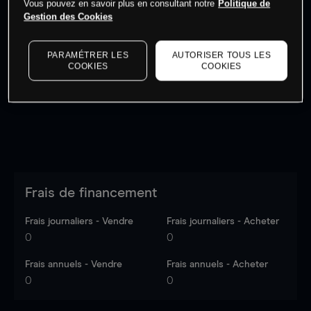
Vous pouvez en savoir plus en consultant notre
Politique de
Gestion des Cookies
Les prix sont indicatifs.
Connectez-vous
pour voir les
dernières données du marché.
Log in
to see latest
PARAMÉTRER LES
AUTORISER TOUS LES
COOKIES
COOKIES
market data
Frais de financement
Frais journaliers - Vendre
Frais journaliers - Acheter
0
0
Frais annuels - Vendre
Frais annuels - Acheter
0
0