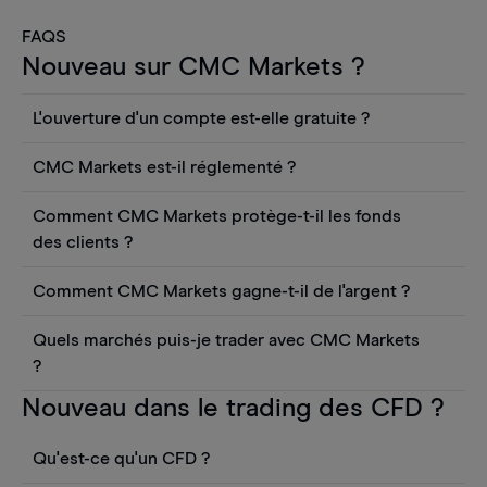
FAQS
Nouveau sur CMC Markets ?
L'ouverture d'un compte est-elle gratuite ?
L'ouverture d'un compte CFD en direct est
CMC Markets est-il réglementé ?
gratuite. Vous pouvez également consulter les
CMC Markets Germany GmbH est une société
cours et utiliser des outils tels que les graphiques,
Comment CMC Markets protège-t-il les fonds
autorisée et réglementée par l'autorité fédérale
les informations Reuters ou les rapports
des clients ?
allemande de surveillance financière (BaFin) sous
quantitatifs sur les actions Morningstar, sans
CMC Markets Germany GmbH est une société
le numéro d'enregistrement 154814. CMC Markets
frais. Toutefois, vous devrez déposer des fonds
Comment CMC Markets gagne-t-il de l'argent ?
agréée et réglementée par l'autorité fédérale
se conforme aux exigences de l'article 84 de la loi
sur votre compte pour effectuer une transaction.
Nos revenus proviennent principalement de nos
allemande de surveillance financière (BaFin). CMC
allemande sur le trading des valeurs mobilières
Quels marchés puis-je trader avec CMC Markets
spreads, tandis que d'autres frais, tels que les frais
Markets se conforme aux exigences de l'article 84
(WpHG) concernant les fonds des clients. Elle
?
de tenue de compte, apportent une contribution
de la loi allemande sur le commerce des valeurs
conserve les fonds des clients privés séparément
Avec CMC Markets, vous avez accès à plus de
Nouveau dans le trading des CFD ?
mineure à notre revenu global.
mobilières (WpHG) concernant les fonds des
de ses propres fonds dans des comptes
12.000 valeurs financières via les CFD. Vous
clients. Elle détient les fonds des clients privés
bancaires distincts.
trouverez
ici
un aperçu des produits les plus
Qu'est-ce qu'un CFD ?
séparément de ses propres fonds sur des
populaires.