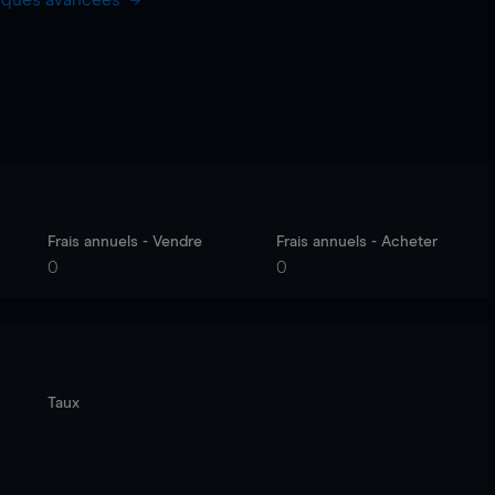
hiques avancées
Frais annuels - Vendre
Frais annuels - Acheter
0
0
Taux