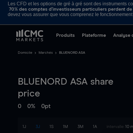
Les CFD et les options de gré à gré sont des instruments com
70% des comptes d’investisseurs particuliers perdent de l
devez vous assurer que vous comprenez le fonctionnement d
Produits
Plateforme
Analyse 
Domicile
Marchés
BLUENORD ASA
BLUENORD ASA
share
price
0
0%
0pt
1J
3J
1S
1M
3M
1A
intervalle:
10 