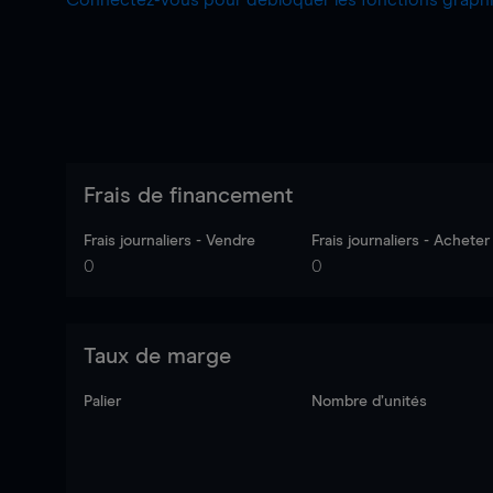
Connectez-vous pour débloquer les fonctions grap
Frais de financement
Frais journaliers - Vendre
Frais journaliers - Acheter
0
0
Taux de marge
Palier
Nombre d’unités