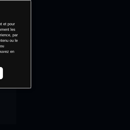
t et pour
mment les
rience, par
ntenu ou le
 ou
pouvez en