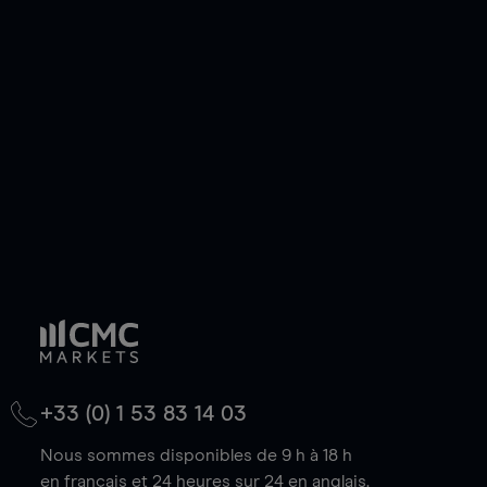
ou courte et ouvrir une position sur l'instrument
de votre choix, que le prix soit en hausse ou en
baisse.
+33 (0) 1 53 83 14 03
Nous sommes disponibles de 9 h à 18 h
en français et 24 heures sur 24 en anglais.