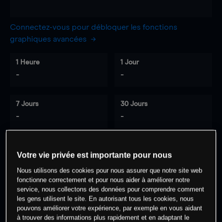
Connectez-vous pour débloquer les fonctions
graphiques avancées
1 Heure
1 Jour
-
-
7 Jours
30 Jours
-
-
Votre vie privée est importante pour nous
0
% des clients ont une position à
sur
Nous utilisons des cookies pour nous assurer que notre site web
cet actif
fonctionne correctement et pour nous aider à améliorer notre
service, nous collectons des données pour comprendre comment
les gens utilisent le site. En autorisant tous les cookies, nous
Commencez à trader
pouvons améliorer votre expérience, par exemple en vous aidant
à trouver des informations plus rapidement et en adaptant le