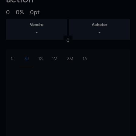
0
0%
0pt
Vendre
Acheter
-
-
0
1J
3J
1S
1M
3M
1A