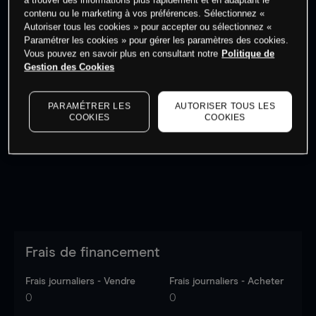
à trouver des informations plus rapidement et en adaptant le
Commencez à trader
contenu ou le marketing à vos préférences. Sélectionnez «
Autoriser tous les cookies » pour accepter ou sélectionnez «
Paramétrer les cookies » pour gérer les paramètres des cookies.
Vous pouvez en savoir plus en consultant notre
Politique de
Gestion des Cookies
Les prix sont indicatifs.
Connectez-vous
pour voir les
PARAMÉTRER LES
AUTORISER TOUS LES
dernières données du marché.
Log in
to see latest
COOKIES
COOKIES
market data
Frais de financement
Frais journaliers - Vendre
Frais journaliers - Acheter
0
0