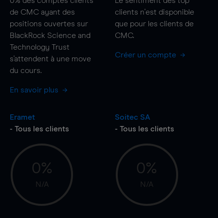
0%
des comptes clients
Le sentiment des top
de CMC ayant des
clients n'est disponible
positions ouvertes sur
que pour les clients de
BlackRock Science and
CMC.
Technology Trust
Créer un compte
s'attendent à une
move
du cours.
En savoir plus
Eramet
Soitec SA
- Tous les clients
- Tous les clients
0%
0%
N/A
N/A