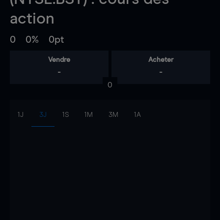
action
0
0%
0pt
Vendre
Acheter
-
-
0
1J
3J
1S
1M
3M
1A