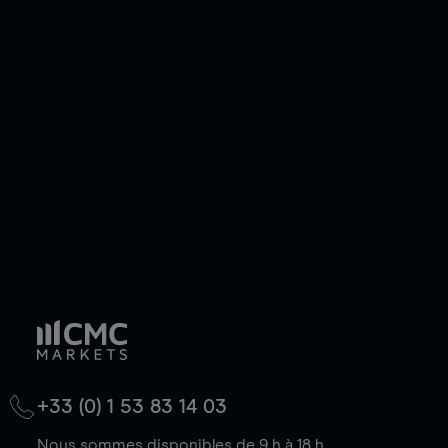
pouvez également prendre une position longue
ou courte et ouvrir une position sur l'instrument
de votre choix, que le prix soit en hausse ou en
baisse.
+33 (0) 1 53 83 14 03
Nous sommes disponibles de 9 h à 18 h