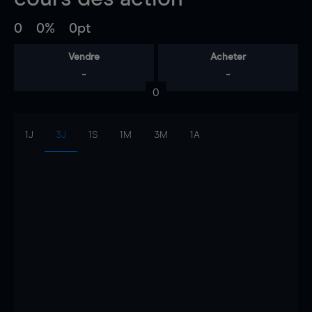
0
0%
0pt
Vendre
Acheter
-
-
0
1J
3J
1S
1M
3M
1A