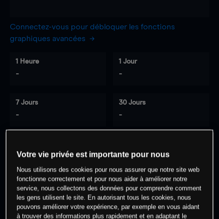
Connectez-vous pour débloquer les fonctions
graphiques avancées
1 Heure
1 Jour
-
-
7 Jours
30 Jours
-
-
Votre vie privée est importante pour nous
0
% des clients ont une position à
sur
Nous utilisons des cookies pour nous assurer que notre site web
cet actif
fonctionne correctement et pour nous aider à améliorer notre
service, nous collectons des données pour comprendre comment
les gens utilisent le site. En autorisant tous les cookies, nous
Commencez à trader
pouvons améliorer votre expérience, par exemple en vous aidant
à trouver des informations plus rapidement et en adaptant le