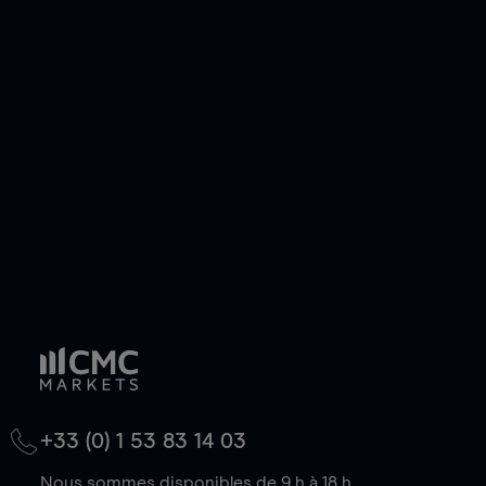
pouvez également prendre une position longue
ou courte et ouvrir une position sur l'instrument
de votre choix, que le prix soit en hausse ou en
baisse.
+33 (0) 1 53 83 14 03
Nous sommes disponibles de 9 h à 18 h