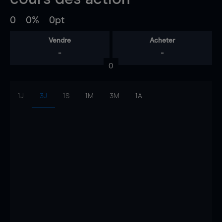
0
0%
0pt
Vendre
Acheter
-
-
0
1J
3J
1S
1M
3M
1A