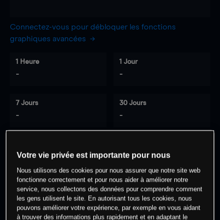
Connectez-vous pour débloquer les fonctions
graphiques avancées
1 Heure
1 Jour
-
-
7 Jours
30 Jours
-
-
Votre vie privée est importante pour nous
0
% des clients ont une position à
sur
Nous utilisons des cookies pour nous assurer que notre site web
cet actif
fonctionne correctement et pour nous aider à améliorer notre
service, nous collectons des données pour comprendre comment
les gens utilisent le site. En autorisant tous les cookies, nous
Commencez à trader
pouvons améliorer votre expérience, par exemple en vous aidant
à trouver des informations plus rapidement et en adaptant le