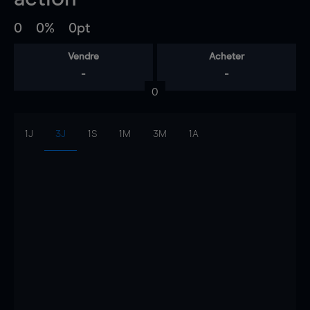
0
0%
0pt
Vendre
Acheter
-
-
0
1J
3J
1S
1M
3M
1A