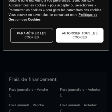
contenu ou le marketing à vos préférences. Sélectionnez «
Autoriser tous les cookies » pour accepter ou sélectionnez «
Paramétrer les cookies » pour gérer les paramètres des cookies.
Vous pouvez en savoir plus en consultant notre
Politique de
Gestion des Cookies
Les prix sont indicatifs.
Connectez-vous
pour voir les
dernières données du marché.
Log in
to see latest
PARAMÉTRER LES
AUTORISER TOUS LES
market data
COOKIES
COOKIES
Frais de financement
Frais journaliers - Vendre
Frais journaliers - Acheter
0
0
Frais annuels - Vendre
Frais annuels - Acheter
0
0