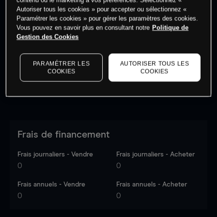
Autoriser tous les cookies » pour accepter ou sélectionnez «
Paramétrer les cookies » pour gérer les paramètres des cookies.
Vous pouvez en savoir plus en consultant notre
Politique de
Les prix sont indicatifs.
Connectez-vous
pour voir les
Gestion des Cookies
dernières données du marché.
Log in
to see latest
market data
PARAMÉTRER LES
AUTORISER TOUS LES
COOKIES
COOKIES
Frais de financement
Frais journaliers - Vendre
Frais journaliers - Acheter
0
0
Frais annuels - Vendre
Frais annuels - Acheter
0
0