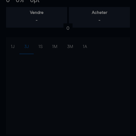
0
0%
0pt
Vendre
Acheter
-
-
0
1J
3J
1S
1M
3M
1A