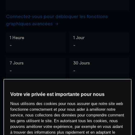
Connectez-vous pour débloquer les fonctions
graphiques avancées
1 Heure
1 Jour
-
-
7 Jours
30 Jours
-
-
Votre vie privée est importante pour nous
0
% des clients ont une position à
sur
Nous utilisons des cookies pour nous assurer que notre site web
cet actif
fonctionne correctement et pour nous aider à améliorer notre
service, nous collectons des données pour comprendre comment
les gens utilisent le site. En autorisant tous les cookies, nous
Commencez à trader
pouvons améliorer votre expérience, par exemple en vous aidant
à trouver des informations plus rapidement et en adaptant le