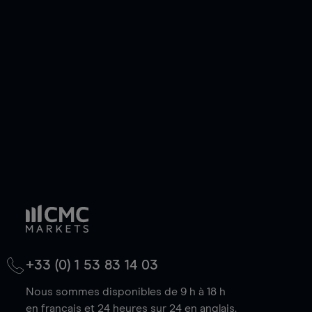
ou courte et ouvrir une position sur l'instrument
de votre choix, que le prix soit en hausse ou en
baisse.
+33 (0) 1 53 83 14 03
Nous sommes disponibles de 9 h à 18 h
en français et 24 heures sur 24 en anglais.