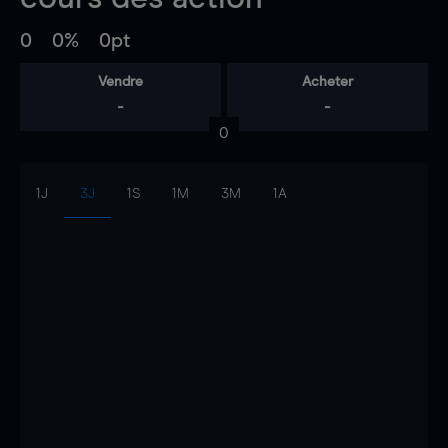
0
0%
0pt
Vendre
Acheter
-
-
0
1J
3J
1S
1M
3M
1A