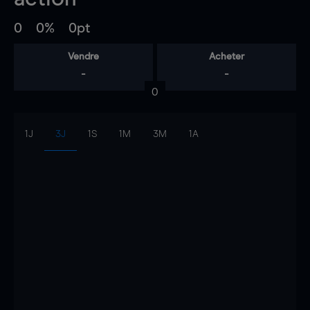
0
0%
0pt
Vendre
Acheter
-
-
0
1J
3J
1S
1M
3M
1A