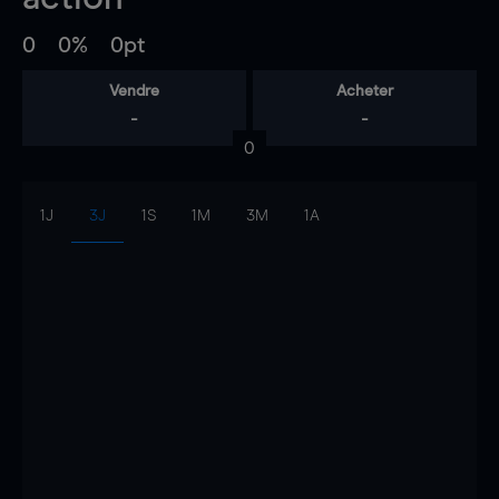
0
0%
0pt
Vendre
Acheter
-
-
0
1J
3J
1S
1M
3M
1A