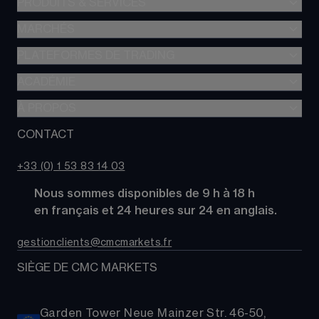
PRODUITS & SERVICES
MARCHÉS
Trading de CFD
CFD à Risque Limité
PLATEFORMES DE TRADING
Forex
Trading d’options
Indices
ACADÉMIE
CMC Next Generation
Comparez des comptes
Actions
Application mobile CMC
À PROPOS
Académie
Coûts
Matières Premières
TradingView
Glossaire
CONTACT
À propos de CMC Markets
Alpha
Obligations
MetaTrader 4 (MT4)
Actualités
Nous contacter
CMC Pro
ETFs
+33 (0) 1 53 83 14 03
Nos analystes de marché
FAQs
Cryptomonnaies
      Nous sommes disponibles de 9 h à 18 h
Support
Paniers d'Actions
      en français et 24 heures sur 24 en anglais.
Relations publiques
gestionclients@cmcmarkets.fr
SIÈGE DE CMC MARKETS
Garden Tower Neue Mainzer Str. 46-50,