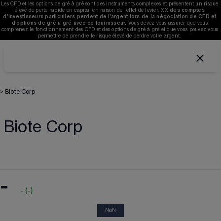
Les CFD et les options de gré à gré sont des instruments complexes et présentent un risque 
élevé de perte rapide en capital en raison de l’effet de levier. 
XX
des comptes 
d’investisseurs particuliers perdent de l’argent lors de la négociation de CFD et 
d’options de gré à gré avec ce fournisseur. 
V
ous devez vous assurer que vous 
comprenez le fonctionnement des CFD et des options de gré à gré et que vous pouvez vous 
permettre de prendre le risque élevé de perdre votre argent. 
>
Biote Corp
Biote Corp
-
-
(
-
)
NaN