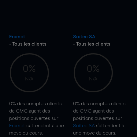
Eramet
Soitec SA
- Tous les clients
- Tous les clients
0%
0%
N/A
N/A
0%
des comptes clients
0%
des comptes clients
de CMC ayant des
de CMC ayant des
positions ouvertes sur
positions ouvertes sur
Eramet
s'attendent à une
Soitec SA
s'attendent à
move
du cours.
une
move
du cours.