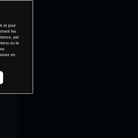
t et pour
mment les
rience, par
ntenu ou le
 ou
pouvez en