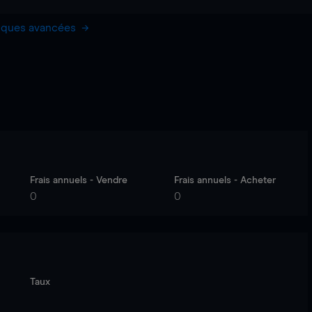
hiques avancées
Frais annuels - Vendre
Frais annuels - Acheter
0
0
Taux