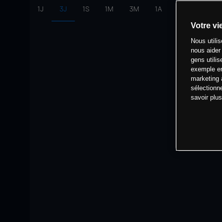
1J
3J
1S
1M
3M
1A
intervalle:
10 
Votre vi
Nous utili
nous aider
gens utilis
exemple en
marketing 
sélectionn
savoir plu