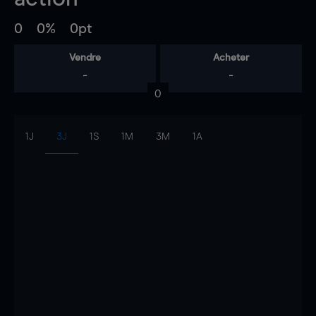
0
0%
0pt
Vendre
Acheter
-
-
0
1J
3J
1S
1M
3M
1A