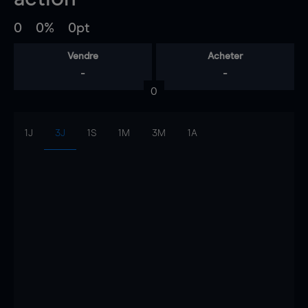
0
0%
0pt
Vendre
Acheter
-
-
0
1J
3J
1S
1M
3M
1A