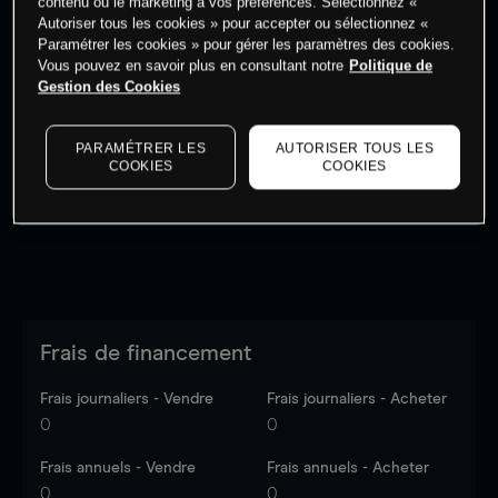
contenu ou le marketing à vos préférences. Sélectionnez «
Autoriser tous les cookies » pour accepter ou sélectionnez «
Paramétrer les cookies » pour gérer les paramètres des cookies.
Vous pouvez en savoir plus en consultant notre
Politique de
Gestion des Cookies
Les prix sont indicatifs.
Connectez-vous
pour voir les
dernières données du marché.
Log in
to see latest
PARAMÉTRER LES
AUTORISER TOUS LES
market data
COOKIES
COOKIES
Frais de financement
Frais journaliers - Vendre
Frais journaliers - Acheter
0
0
Frais annuels - Vendre
Frais annuels - Acheter
0
0