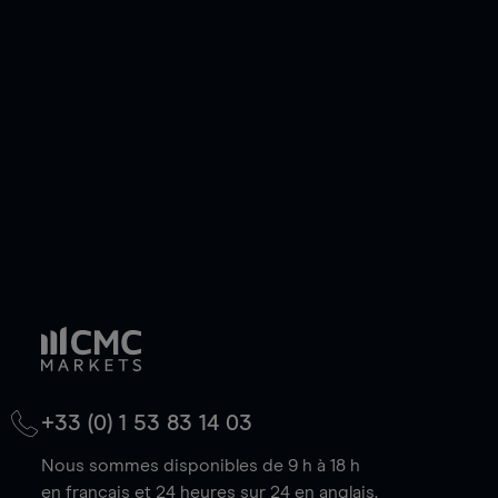
ou courte et ouvrir une position sur l'instrument
de votre choix, que le prix soit en hausse ou en
baisse.
+33 (0) 1 53 83 14 03
Nous sommes disponibles de 9 h à 18 h
en français et 24 heures sur 24 en anglais.