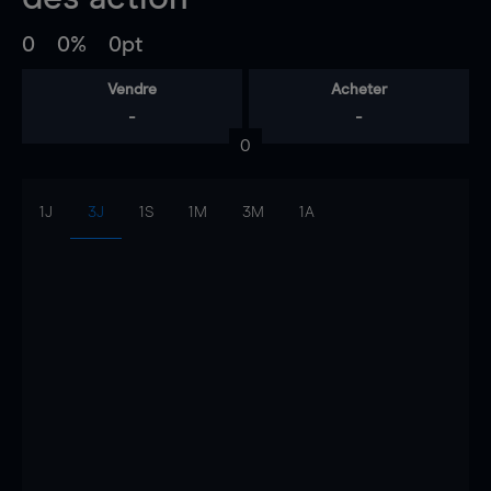
0
0%
0pt
Vendre
Acheter
-
-
0
1J
3J
1S
1M
3M
1A