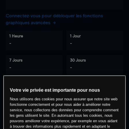
Connectez-vous pour débloquer les fonctions
graphiques avancées
1 Heure
1 Jour
-
-
7 Jours
30 Jours
-
-
Votre vie privée est importante pour nous
0
% des clients ont une position à
sur
Nous utilisons des cookies pour nous assurer que notre site web
cet actif
fonctionne correctement et pour nous aider à améliorer notre
service, nous collectons des données pour comprendre comment
les gens utilisent le site. En autorisant tous les cookies, nous
Commencez à trader
pouvons améliorer votre expérience, par exemple en vous aidant
à trouver des informations plus rapidement et en adaptant le