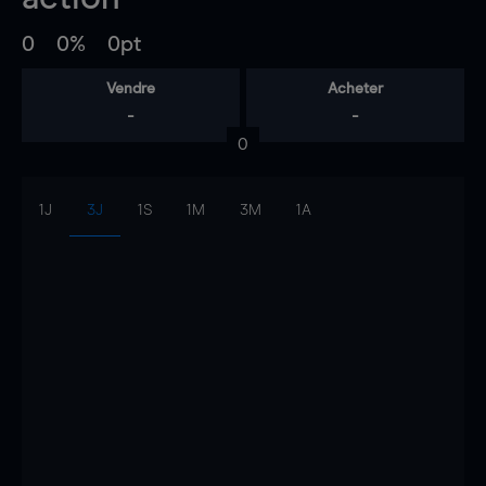
0
0%
0pt
Vendre
Acheter
-
-
0
1J
3J
1S
1M
3M
1A