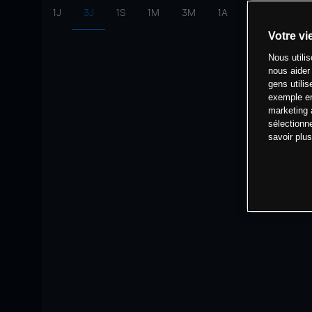
1J
3J
1S
1M
3M
1A
intervalle:
10 
Votre vi
Nous utili
nous aider
gens utilis
exemple en
marketing 
sélectionn
savoir plu