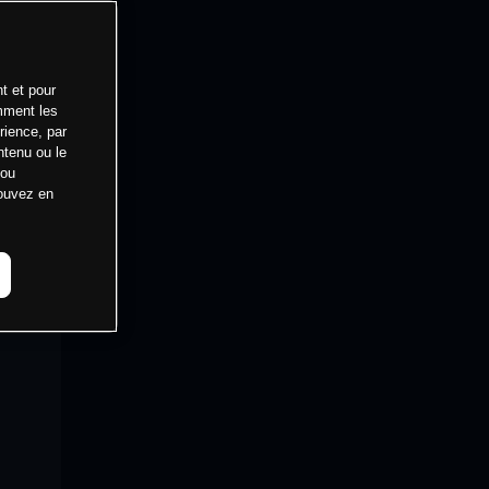
t et pour
mment les
rience, par
ntenu ou le
 ou
pouvez en