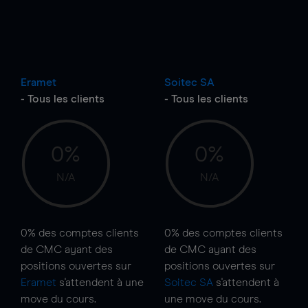
Eramet
Soitec SA
- Tous les clients
- Tous les clients
0%
0%
N/A
N/A
0%
des comptes clients
0%
des comptes clients
de CMC ayant des
de CMC ayant des
positions ouvertes sur
positions ouvertes sur
Eramet
s'attendent à une
Soitec SA
s'attendent à
move
du cours.
une
move
du cours.