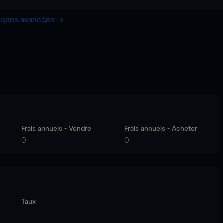
hiques avancées
Frais annuels - Vendre
Frais annuels - Acheter
0
0
Taux