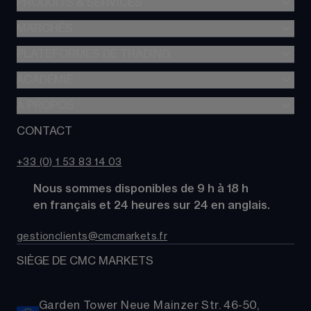
PRODUITS & SERVICES
MARCHÉS
Trading de CFD
CFD à Risque Limité
PLATEFORMES DE TRADING
Forex
Trading d’options
Indices
ACADÉMIE
CMC Next Generation
Comparez des comptes
Actions
Application mobile CMC
À PROPOS
Académie
Coûts
Matières Premières
TradingView
Glossaire
CONTACT
À propos de CMC Markets
Alpha
Obligations
MetaTrader 4 (MT4)
Actualités
Nous contacter
CMC Pro
ETFs
+33 (0) 1 53 83 14 03
Nos analystes de marché
FAQs
Cryptomonnaies
      Nous sommes disponibles de 9 h à 18 h
Support
Paniers d'Actions
      en français et 24 heures sur 24 en anglais.
Relations publiques
gestionclients@cmcmarkets.fr
SIÈGE DE CMC MARKETS
Garden Tower Neue Mainzer Str. 46-50,