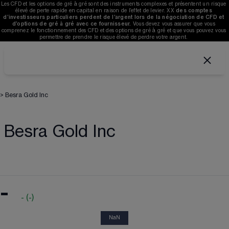
Les CFD et les options de gré à gré sont des instruments complexes et présentent un risque 
élevé de perte rapide en capital en raison de l’effet de levier. 
XX
des comptes 
d’investisseurs particuliers perdent de l’argent lors de la négociation de CFD et 
d’options de gré à gré avec ce fournisseur. 
V
ous devez vous assurer que vous 
comprenez le fonctionnement des CFD et des options de gré à gré et que vous pouvez vous 
permettre de prendre le risque élevé de perdre votre argent. 
>
Besra Gold Inc
Besra Gold Inc
-
-
(
-
)
NaN