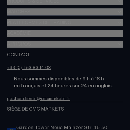
PRODUITS & SERVICES
MARCHÉS
Trading de CFD
CFD à Risque Limité
PLATEFORMES DE TRADING
Forex
Trading d’options
Indices
ACADÉMIE
CMC Next Generation
Comparez des comptes
Actions
Application mobile CMC
À PROPOS
Académie
Coûts
Matières Premières
TradingView
Glossaire
CONTACT
À propos de CMC Markets
Alpha
Obligations
MetaTrader 4 (MT4)
Actualités
Nous contacter
CMC Pro
ETFs
+33 (0) 1 53 83 14 03
Nos analystes de marché
FAQs
Cryptomonnaies
      Nous sommes disponibles de 9 h à 18 h
Support
Paniers d'Actions
      en français et 24 heures sur 24 en anglais.
Relations publiques
gestionclients@cmcmarkets.fr
SIÈGE DE CMC MARKETS
Garden Tower Neue Mainzer Str. 46-50,