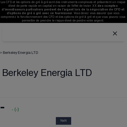
Les CFD et les options de gré à gré sont des instruments complexes et présentent un risque 
élevé de perte rapide en capital en raison de l’effet de levier. 
XX
des comptes 
d’investisseurs particuliers perdent de l’argent lors de la négociation de CFD et 
d’options de gré à gré avec ce fournisseur. 
V
ous devez vous assurer que vous 
comprenez le fonctionnement des CFD et des options de gré à gré et que vous pouvez vous 
permettre de prendre le risque élevé de perdre votre argent. 
>
Berkeley Energia LTD
Berkeley Energia LTD
-
-
(
-
)
NaN