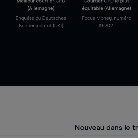
e
Meilleur courtier CFD
Courtier CFD le plus
(Allemagne)
équitable (Allemagne)
o
Enquête du Deutsches
Focus Money, numéro
Kundeninstitut (DKI)
19-2021
Nouveau dans le t