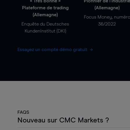
« Très bonne »
Pionnier de l'industri
Plateforme de trading
(Allemagne)
(Allemagne)
Focus Money, numér
Enquête du Deutsches
36/2022
Kundeninstitut (DKI)
Essayez un compte démo gratuit
FAQS
Nouveau sur CMC Markets ?