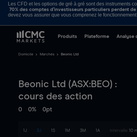
Les CFD et les options de gré à gré sont des instruments com
70% des comptes d’investisseurs particuliers perdent de l
devez vous assurer que vous comprenez le fonctionnement d
Produits
Plateforme
Analyse 
Domicile
Marchés
Beonic Ltd
Beonic Ltd (ASX:BEO) :
cours des action
0
0%
0pt
1J
3J
1S
1M
3M
1A
intervalle:
10 