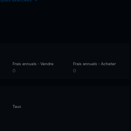
hiques avancées
Frais annuels - Vendre
Frais annuels - Acheter
0
0
Taux