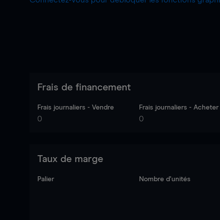
Connectez-vous pour débloquer les fonctions grap
Frais de financement
Frais journaliers - Vendre
Frais journaliers - Acheter
0
0
Taux de marge
Palier
Nombre d’unités