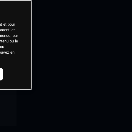
t et pour
mment les
rience, par
ntenu ou le
 ou
pouvez en