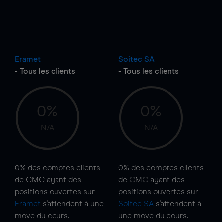
Eramet
Soitec SA
- Tous les clients
- Tous les clients
0%
0%
N/A
N/A
0%
des comptes clients
0%
des comptes clients
de CMC ayant des
de CMC ayant des
positions ouvertes sur
positions ouvertes sur
Eramet
s'attendent à une
Soitec SA
s'attendent à
move
du cours.
une
move
du cours.