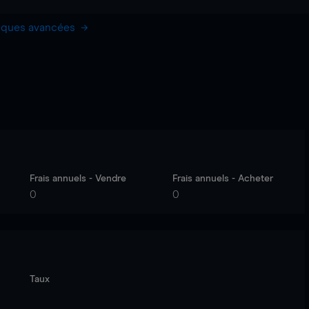
hiques avancées
Frais annuels - Vendre
Frais annuels - Acheter
0
0
Taux