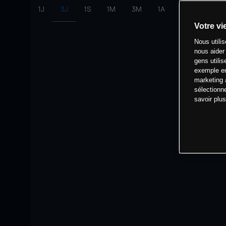
1J
3J
1S
1M
3M
1A
intervalle:
10 
Votre vi
Nous utili
nous aider
gens utilis
exemple en
marketing 
sélectionn
savoir plu