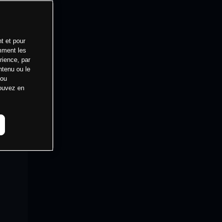
t et pour
mment les
rience, par
ntenu ou le
 ou
pouvez en