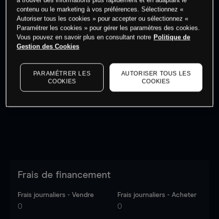
à trouver des informations plus rapidement et en adaptant le
Commencez à trader
contenu ou le marketing à vos préférences. Sélectionnez «
Autoriser tous les cookies » pour accepter ou sélectionnez «
Paramétrer les cookies » pour gérer les paramètres des cookies.
Vous pouvez en savoir plus en consultant notre
Politique de
Gestion des Cookies
Les prix sont indicatifs.
Connectez-vous
pour voir les
PARAMÉTRER LES
AUTORISER TOUS LES
dernières données du marché.
Log in
to see latest
COOKIES
COOKIES
market data
Frais de financement
Frais journaliers - Vendre
Frais journaliers - Acheter
0
0