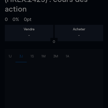
action
0
0%
0pt
Vendre
Acheter
-
-
0
1J
3J
1S
1M
3M
1A