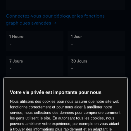
Connectez-vous pour débloquer les fonctions
graphiques avancées
1 Heure
1 Jour
-
-
7 Jours
30 Jours
-
-
Votre vie privée est importante pour nous
0
% des clients ont une position à
sur
Nous utilisons des cookies pour nous assurer que notre site web
cet actif
fonctionne correctement et pour nous aider à améliorer notre
service, nous collectons des données pour comprendre comment
les gens utilisent le site. En autorisant tous les cookies, nous
Commencez à trader
pouvons améliorer votre expérience, par exemple en vous aidant
à trouver des informations plus rapidement et en adaptant le