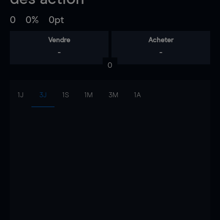
0
0%
0pt
Vendre
Acheter
-
-
0
1J
3J
1S
1M
3M
1A