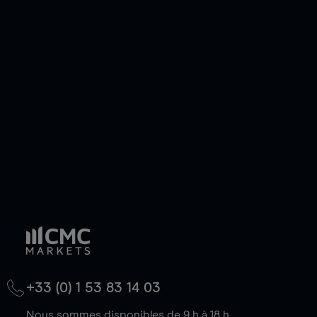
pouvez également prendre une position longue
ou courte et ouvrir une position sur l'instrument
de votre choix, que le prix soit en hausse ou en
baisse.
+33 (0) 1 53 83 14 03
Nous sommes disponibles de 9 h à 18 h