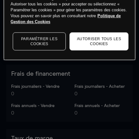
Autoriser tous les cookies » pour accepter ou sélectionnez «
Les prix sont indicatifs.
Connectez-vous
pour voir les
Paramétrer les cookies » pour gérer les paramètres des cookies.
dernières données du marché.
Log in
to see latest
Vous pouvez en savoir plus en consultant notre
Politique de
market data
Gestion des Cookies
PARAMÉTRER LES
AUTORISER TOUS LES
COOKIES
COOKIES
Frais de financement
Frais journaliers - Vendre
Frais journaliers - Acheter
0
0
Frais annuels - Vendre
Frais annuels - Acheter
0
0
Taux de marge