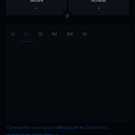
Vendre
Acheter
-
-
0
1J
3J
1S
1M
3M
1A
Connectez-vous pour débloquer les fonctions
graphiques avancées