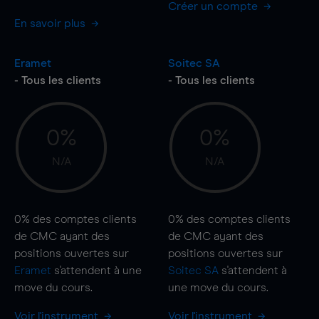
Créer un compte
En savoir plus
Eramet
Soitec SA
- Tous les clients
- Tous les clients
0%
0%
N/A
N/A
0%
des comptes clients
0%
des comptes clients
de CMC ayant des
de CMC ayant des
positions ouvertes sur
positions ouvertes sur
Eramet
s'attendent à une
Soitec SA
s'attendent à
move
du cours.
une
move
du cours.
Voir l'instrument
Voir l'instrument