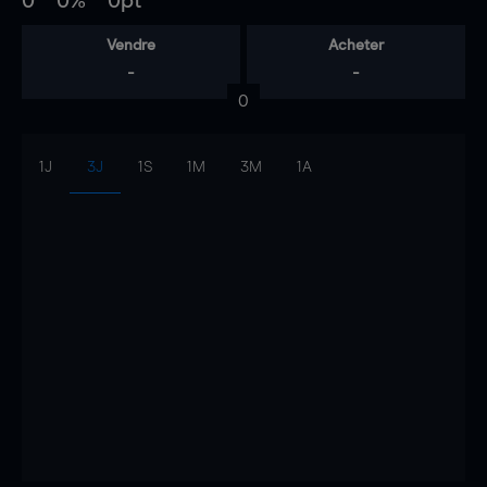
0
0%
0pt
Vendre
Acheter
-
-
0
1J
3J
1S
1M
3M
1A