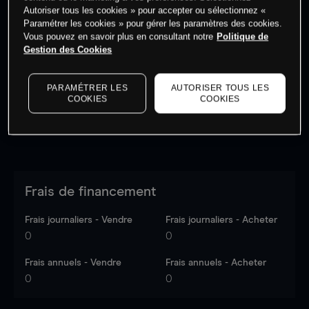
Autoriser tous les cookies » pour accepter ou sélectionnez «
Paramétrer les cookies » pour gérer les paramètres des cookies.
Vous pouvez en savoir plus en consultant notre
Politique de
Les prix sont indicatifs.
Connectez-vous
pour voir les
Gestion des Cookies
dernières données du marché.
Log in
to see latest
market data
PARAMÉTRER LES
AUTORISER TOUS LES
COOKIES
COOKIES
Frais de financement
Frais journaliers - Vendre
Frais journaliers - Acheter
0
0
Frais annuels - Vendre
Frais annuels - Acheter
0
0