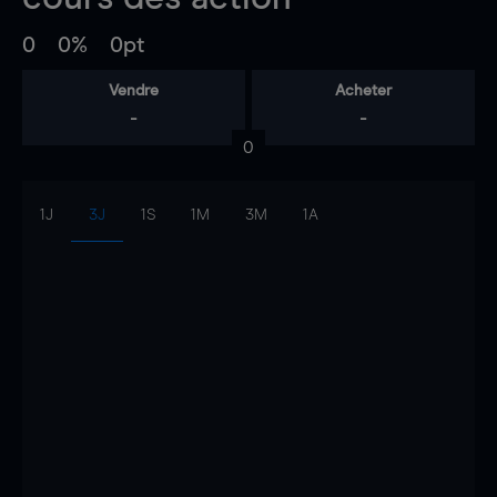
0
0%
0pt
Vendre
Acheter
-
-
0
1J
3J
1S
1M
3M
1A