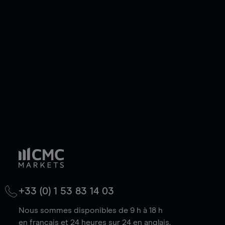
ou courte et ouvrir une position sur l'instrument
de votre choix, que le prix soit en hausse ou en
baisse.
+33 (0) 1 53 83 14 03
Nous sommes disponibles de 9 h à 18 h
en français et 24 heures sur 24 en anglais.