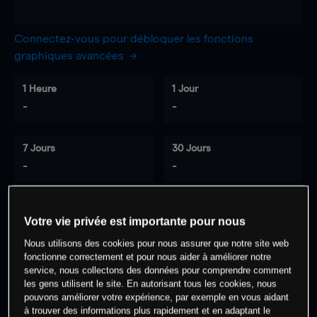
Connectez-vous pour débloquer les fonctions
graphiques avancées
1 Heure
1 Jour
-
-
7 Jours
30 Jours
-
-
Votre vie privée est importante pour nous
0
% des clients ont une position à
sur
Nous utilisons des cookies pour nous assurer que notre site web
cet actif
fonctionne correctement et pour nous aider à améliorer notre
service, nous collectons des données pour comprendre comment
les gens utilisent le site. En autorisant tous les cookies, nous
Commencez à trader
pouvons améliorer votre expérience, par exemple en vous aidant
à trouver des informations plus rapidement et en adaptant le