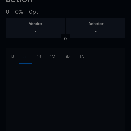
0
0%
0pt
Vendre
Acheter
-
-
0
1J
3J
1S
1M
3M
1A