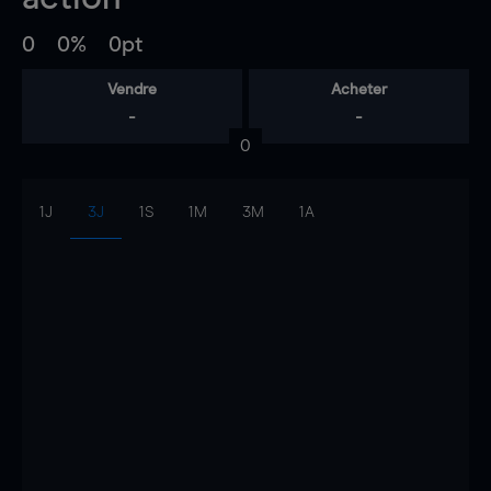
0
0%
0pt
Vendre
Acheter
-
-
0
1J
3J
1S
1M
3M
1A