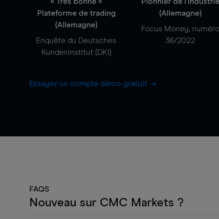
« Très bonne »
Pionnier de l'industri
Plateforme de trading
(Allemagne)
(Allemagne)
Focus Money, numér
Enquête du Deutsches
36/2022
Kundeninstitut (DKI)
Essayez un compte démo gratuit
FAQS
Nouveau sur CMC Markets ?