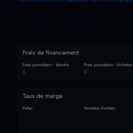
Connectez-vous pour débloquer les fonctions grap
Frais de financement
Frais journaliers - Vendre
Frais journaliers - Acheter
0
0
Taux de marge
Palier
Nombre d’unités