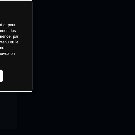
t et pour
mment les
rience, par
ntenu ou le
 ou
pouvez en