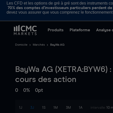
Les CFD et les options de gré à gré sont des instruments com
70% des comptes d’investisseurs particuliers perdent de l
devez vous assurer que vous comprenez le fonctionnement d
Produits
Plateforme
Analyse 
Domicile
Marchés
BayWa AG
BayWa AG (XETRA:BYW6) :
cours des action
0
0%
0pt
1J
3J
1S
1M
3M
1A
intervalle:
10 