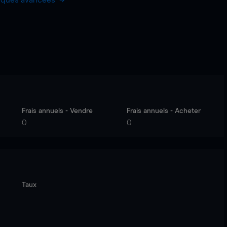
hiques avancées
Frais annuels - Vendre
Frais annuels - Acheter
0
0
Taux