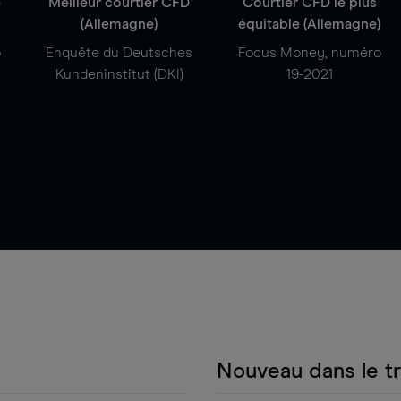
e
Meilleur courtier CFD
Courtier CFD le plus
(Allemagne)
équitable (Allemagne)
o
Enquête du Deutsches
Focus Money, numéro
Kundeninstitut (DKI)
19-2021
Nouveau dans le t